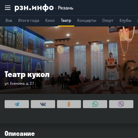
Рязань
Все
Итоги года
Кино
Театр
Концерты
Спорт
Клубы
Владимир
Воронеж
Брянск
Театр кукол
ул. Есенина, д. 27
Описание