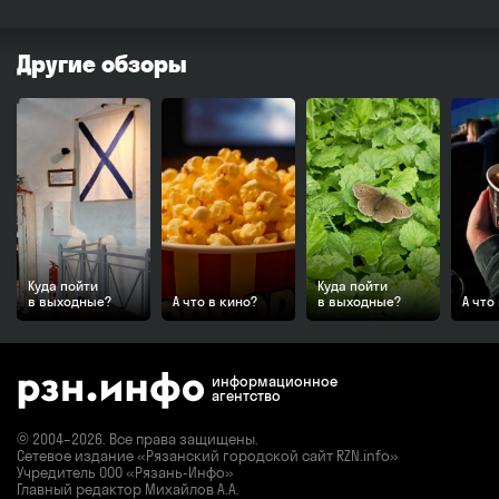
Другие обзоры
Куда пойти
Куда пойти
в выходные?
А что в кино?
в выходные?
А что
информационное
агентство
© 2004–2026. Все права защищены.
Сетевое издание «Рязанский городской сайт RZN.info»
Учредитель ООО «Рязань-Инфо»
Главный редактор Михайлов А.А.