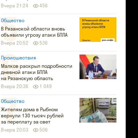
Вчера 21:24
456
Общество
В Рязанской области вновь
объявили угрозу атаки БПЛА
Вчера 20:52
536
Происшествия
Малков раскрыл подробности
дневной атаки БПЛА
на Рязанскую область
Вчера 20:36
1 049
Общество
Жителям дома в Рыбном
вернули 130 тысяч рублей
за переплату за свет
Вчера 20:03
506