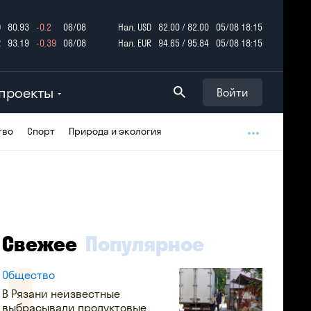
D
80.93
-0.2
06/08
Нал. USD
82.00 / 82.00
05/08 18:15
R
93.19
-0.39
06/08
Нал. EUR
94.65 / 95.84
05/08 18:15
проекты
Войти
тво
Спорт
Природа и экология
Свежее
Популярное
Общество
В Рязани неизвестные
выбрасывали продуктовые