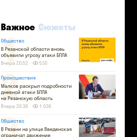
Важное
Сюжеты
Общество
В Рязанской области вновь
объявили угрозу атаки БПЛА
Вчера 20:52
530
Происшествия
Малков раскрыл подробности
дневной атаки БПЛА
на Рязанскую область
Вчера 20:36
1 036
Общество
В Рязани на улице Введенская
ограничат движение