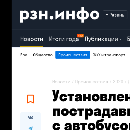
Рязань
New
Новости
Итоги года
Публикации
Все
Общество
Происшествия
ЖКХ и транспорт
Новости
Происшествия
2020
Установле
пострадав
с автобус