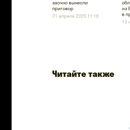
заочно вынесли
обл
приговор
из 
в п
21 апреля 2025 11:19
13 
Читайте также