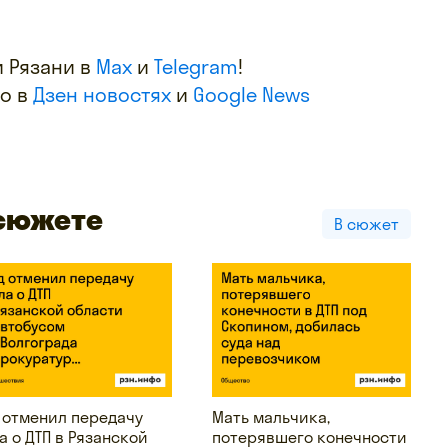
 Рязани в
Max
и
Telegram
!
фо в
Дзен новостях
и
Google News
 сюжете
В сюжет
 отменил передачу
Мать мальчика,
а о ДТП в Рязанской
потерявшего конечности