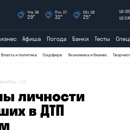
ЦБ US
Чтв, 06
Птн, 07
Сбт, 08
29°
32°
25°
ЦБ EU
Бизнес
Афиша
Погода
Банки
Тесты
Спец
Власть и политика
Соцсфера
Экономика и бизнес
Творчес
Декабрь
25
ны личности
ших в ДТП
ом