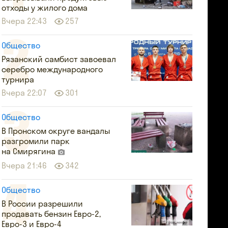
отходы у жилого дома
Вчера 22:43
257
Общество
Рязанский самбист завоевал
серебро международного
турнира
Вчера 22:07
301
Общество
В Пронском округе вандалы
разгромили парк
на Смирягина
Вчера 21:46
342
Общество
В России разрешили
продавать бензин Евро-2,
Евро-3 и Евро-4