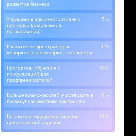
развитие бизнеса
Упрощение административных
5%
процедур (разрешения,
согласования)
Развитие инфраструктуры:
5%
коворкинги, промпарки, технопарки
Программы обучения и
10%
консультаций для
предпринимателей
Больше возможностей участвовать в
6%
госзакупках местным компаниям
Не считаю поддержку бизнеса
14%
приоритетной задачей