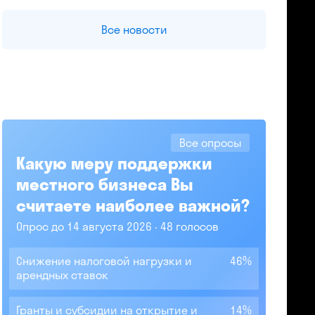
Все новости
Все опросы
Какую меру поддержки
местного бизнеса Вы
считаете наиболее важной?
Опрос до 14 августа 2026
48 голосов
Снижение налоговой нагрузки и
46%
арендных ставок
Гранты и субсидии на открытие и
14%