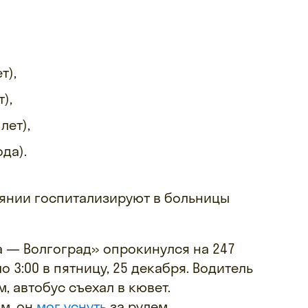
т),
т),
лет),
ода).
оянии госпитализируют в больницы
 — Волгоград» опрокинулся на 247
о 3:00 в пятницу, 25 декабря. Водитель
, автобус съехал в кювет.
м, он
мог уснуть
за рулем.