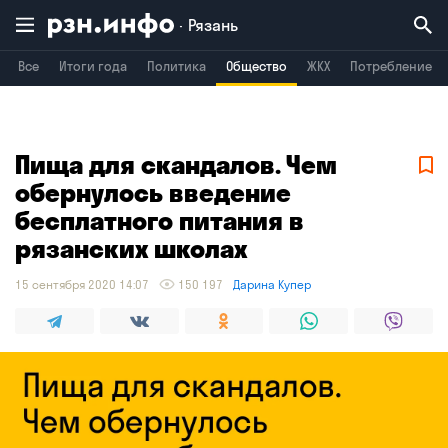
Рязань
Все
Итоги года
Политика
Общество
ЖКХ
Потребление
Владимир
Воронеж
Брянск
Пища для скандалов. Чем
обернулось введение
бесплатного питания в
рязанских школах
15 сентября 2020 14:07
150 197
Дарина Купер