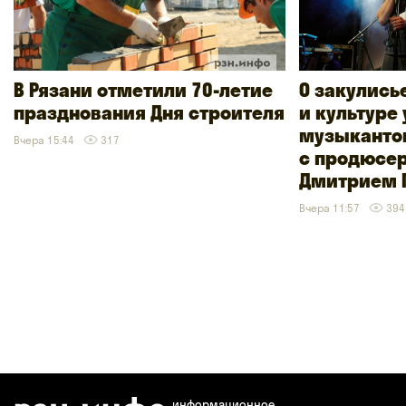
В Рязани отметили 70-летие
О закулись
празднования Дня строителя
и культуре
музыкантов
Вчера 15:44
317
с продюсе
Дмитрием 
Вчера 11:57
394
информационное