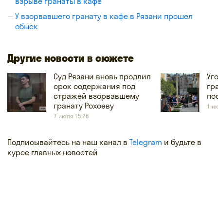
взрыве гранаты в кафе
У взорвавшего гранату в кафе в Рязани прошел
обыск
Другие новости в сюжете
Суд Рязани вновь продлил
Уг
срок содержания под
гр
стражей взорвавшему
по
гранату Рохоеву
1 и
7 июля 15:26
Подписывайтесь на наш канал в
Telegram
и будьте в
курсе главных новостей