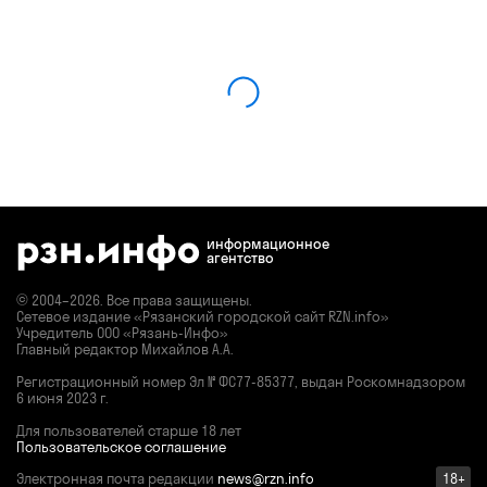
информационное
агентство
© 2004–2026. Все права защищены.
Сетевое издание «Рязанский городской сайт RZN.info»
Учредитель ООО «Рязань-Инфо»
Главный редактор Михайлов А.А.
Регистрационный номер
Эл № ФС77-85377,
выдан Роскомнадзором
6 июня 2023 г.
Для пользователей старше 18 лет
Пользовательское соглашение
Электронная почта редакции
news@rzn.info
18+