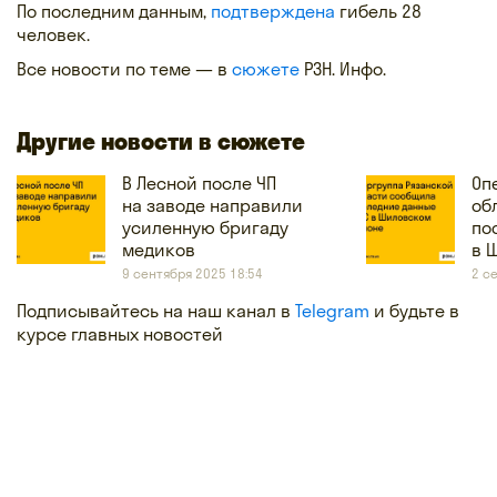
По последним данным,
подтверждена
гибель 28
человек.
Все новости по теме — в
сюжете
РЗН. Инфо.
Другие новости в сюжете
В Лесной после ЧП
Оп
на заводе направили
об
усиленную бригаду
по
медиков
в 
9 сентября 2025 18:54
2 с
Подписывайтесь на наш канал в
Telegram
и будьте в
курсе главных новостей