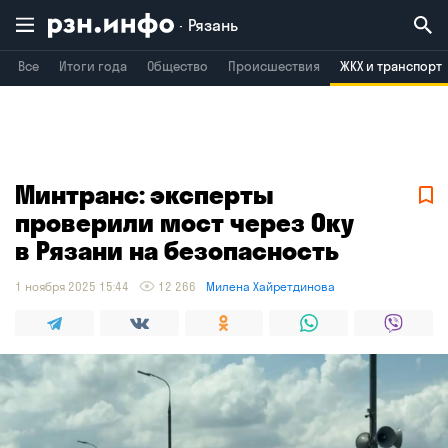
Рязань
Все
Итоги года
Общество
Происшествия
ЖКХ и транспорт
Владимир
Воронеж
Брянск
Минтранс: эксперты
проверили мост через Оку
в Рязани на безопасность
1 ноября 2025 15:44
12 266
Милена Хайретдинова