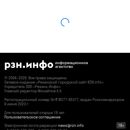
информационное
агентство
© 2004–2026. Все права защищены.
Сетевое издание «Рязанский городской сайт RZN.info»
Учредитель ООО «Рязань-Инфо»
Главный редактор Михайлов А.А.
Регистрационный номер
Эл № ФС77-85377,
выдан Роскомнадзором
6 июня 2023 г.
Для пользователей старше 18 лет
Пользовательское соглашение
Электронная почта редакции
news@rzn.info
18+