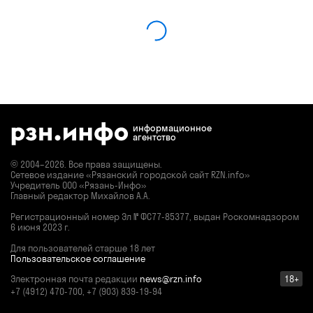
информационное
агентство
© 2004–2026. Все права защищены.
Сетевое издание «Рязанский городской сайт RZN.info»
Учредитель ООО «Рязань-Инфо»
Главный редактор Михайлов А.А.
Регистрационный номер
Эл № ФС77-85377,
выдан Роскомнадзором
6 июня 2023 г.
Для пользователей старше 18 лет
Пользовательское соглашение
Электронная почта редакции
news@rzn.info
18+
+7 (4912) 470-700, +7 (903) 839-19-94