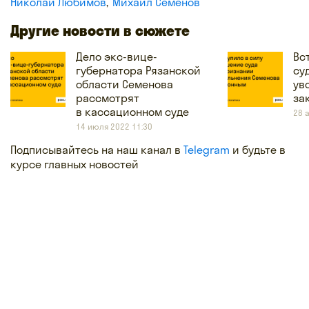
Николай Любимов
Михаил Семенов
Другие новости в сюжете
Дело экс-вице-
Вс
губернатора Рязанской
су
области Семенова
ув
рассмотрят
за
в кассационном суде
28 
14 июля 2022 11:30
Подписывайтесь на наш канал в
Telegram
и будьте в
курсе главных новостей