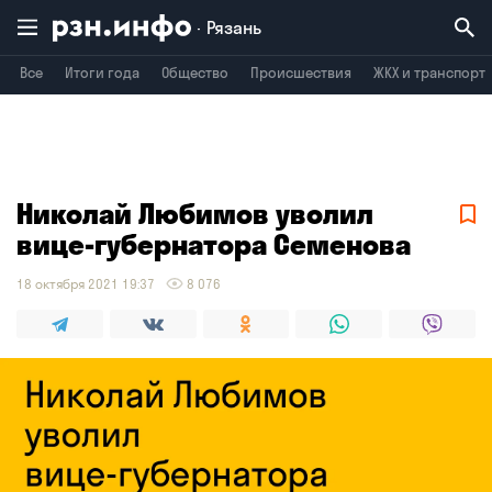
Рязань
Все
Итоги года
Общество
Происшествия
ЖКХ и транспорт
Владимир
Воронеж
Брянск
Николай Любимов уволил
вице-губернатора Семенова
18 октября 2021 19:37
8 076