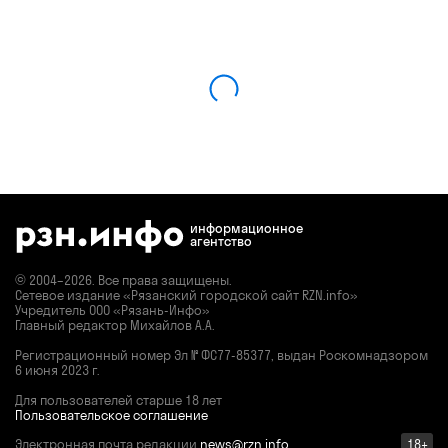
информационное
агентство
© 2004–2026. Все права защищены.
Сетевое издание «Рязанский городской сайт RZN.info»
Учредитель ООО «Рязань-Инфо»
Главный редактор Михайлов А.А.
Регистрационный номер
Эл № ФС77-85377,
выдан Роскомнадзором
6 июня 2023 г.
Для пользователей старше 18 лет
Пользовательское соглашение
Электронная почта редакции
news@rzn.info
18+