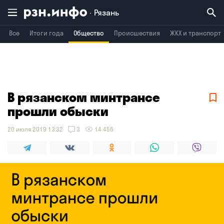
Рязань
Все
Итоги года
Общество
Происшествия
ЖКХ и транспорт
Владимир
Воронеж
Брянск
В рязанском минтрансе
прошли обыски
20 июля 2019 13:32
3
14 456