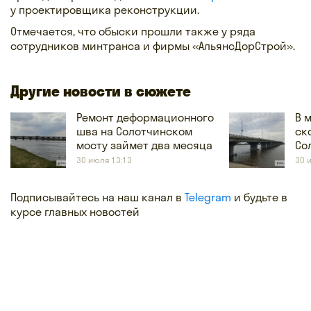
у проектировщика реконструкции.
Отмечается, что обыски прошли также у ряда
сотрудников минтранса и фирмы «АльянсДорСтрой».
Другие новости в сюжете
Ремонт деформационного
В 
шва на Солотчинском
ск
мосту займет два месяца
Со
30 июля 13:13
30 
Подписывайтесь на наш канал в
Telegram
и будьте в
курсе главных новостей