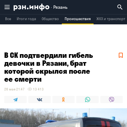
Рязань
Все
Итоги года
Общество
Происшествия
ЖКХ и транспорт
Владимир
Воронеж
Брянск
В СК подтвердили гибель
девочки в Рязани, брат
которой скрылся после
ее смерти
26 мая 21:47
13 413