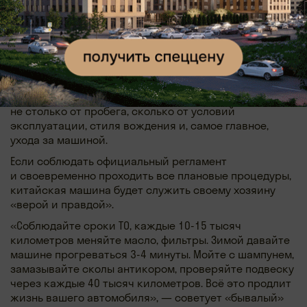
Не так страшен пробег, как его малюют
Стоит отметить, что состояние любого авто зависит
не столько от пробега, сколько от условий
эксплуатации, стиля вождения и, самое главное,
ухода за машиной.
Если соблюдать официальный регламент
и своевременно проходить все плановые процедуры,
китайская машина будет служить своему хозяину
«верой и правдой».
«Соблюдайте сроки ТО, каждые 10-15 тысяч
километров меняйте масло, фильтры. Зимой давайте
машине прогреваться 3-4 минуты. Мойте с шампунем,
замазывайте сколы антикором, проверяйте подвеску
через каждые 40 тысяч километров. Всё это продлит
жизнь вашего автомобиля», — советует «бывалый»