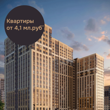
с конкретной «семёркой» характерно и для других
«членов семейства».
Кроме того, CHERY TIGGO 7 PRO/PRO MAX считается одним
из самых бюджетных в плане обслуживания
китайским автомобилем. Стоимость
техобслуживания оценивается примерно в 30 000
рублей в год Автозапчасти на машины
из Поднебесной остаются доступными, в отличие
от европейских, японских и корейских марок.