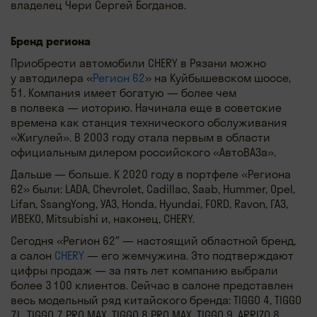
владелец Чери Сергей Богданов.
Бренд региона
Приобрести автомобили CHERY в Рязани можно
у автодилера «
Регион 62
» на Куйбышевском шоссе,
51. Компания имеет богатую — более чем
в полвека — историю. Начинала еще в советские
времена как станция технического обслуживания
«Жигулей». В 2003 году стала первым в области
официальным дилером российского «АвтоВАЗа».
Дальше — больше. К 2020 году в портфеле «Региона
62» были: LADA, Chevrolet, Cadillac, Saab, Hummer, Opel,
Lifan, SsangYong, УАЗ, Honda, Hyundai, FORD, Ravon, ГАЗ,
ИВЕКО, Mitsubishi и, наконец, CHERY.
Сегодня «Регион 62″ — настоящий областной бренд,
а салон
CHERY
— его жемчужина. Это подтверждают
цифры продаж — за пять лет компанию выбрали
более 3 100 клиентов. Сейчас в салоне представлен
весь модельный ряд китайского бренда: TIGGO 4, TIGGO
7L, TIGGO 7 PRO MAX, TIGGO 8 PRO MAX, TIGGO 9, ARRIZO 8,