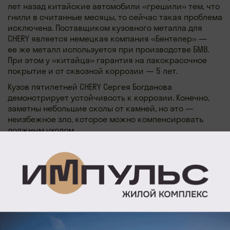
лет назад китайские автомобили «грешили» тем, что
гнили в считанные месяцы, то сейчас такая проблема
исключена. Поставщиком кузовного металла для
CHERY является немецкая компания «Бентелер» —
ее же металл используется при производстве БМВ.
При этом у «китайца» гарантия на лакокрасочное
покрытие и от сквозной коррозии — 5 лет.
Кузов пятилетней CHERY Сергея Богданова
демонстрирует устойчивость к коррозии. Конечно,
заметны небольшие сколы от камней, но это —
неизбежное зло, которое можно компенсировать
должным уходом.
Автомобиль-бестселлер
CHERY TIGGO 7 PRO/PRO MAX — один из бестселлеров
отечественного авторынка. При этом все актуальные
модели из семейства TIGGO, которые официально
представлены в России, от TIGGO 4 до TIGGO 8 PRO MAX,
построены на единой модульной платформе. Это
означает, что отсутствие серьезных проблем