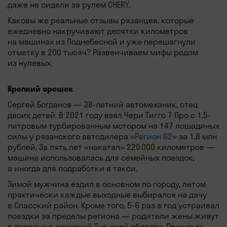
даже не сидели за рулем CHERY.
Каковы же реальные отзывы рязанцев, которые
ежедневно накручивают десятки километров
на машинах из Поднебесной и уже перешагнули
отметку в 200 тысяч? Развенчиваем мифы родом
из нулевых.
Крепкий орешек
Сергей Богданов — 38-летний автомеханик, отец
двоих детей. В 2021 году взял Чери Тигго 7 Про с 1,5-
литровым турбированным мотором на 147 лошадиных
силы у рязанского автодилера «
Регион 62
» за 1,8 млн
рублей. За пять лет «накатал» 220 000 километров —
машина использовалась для семейных поездок,
а иногда для подработки в такси.
Зимой мужчина ездил в основном по городу, летом
практически каждые выходные выбирался на дачу
в Спасский район. Кроме того, 5-6 раз в год устраивал
поездки за пределы региона — родители жены живут
в деревне в соседней Тульской области. Прошлым