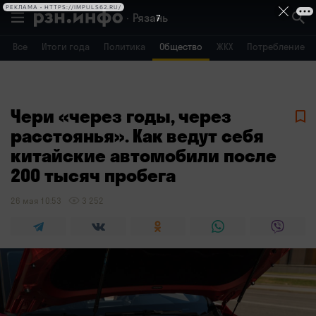
РЕКЛАМА • HTTPS://IMPULS62.RU/
Рязань
7
Все
Итоги года
Политика
Общество
ЖКХ
Потребление
Владимир
Воронеж
Брянск
Чери «через годы, через
расстоянья». Как ведут себя
китайские автомобили после
200 тысяч пробега
26 мая 10:53
3 252