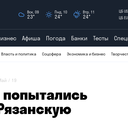
ЦБ US
Вск, 09
Пнд, 10
Втр, 11
23°
24°
24°
ЦБ EU
Бизнес
Афиша
Погода
Банки
Тесты
Спец
Власть и политика
Соцсфера
Экономика и бизнес
Творчес
Май
19
а попытались
 Рязанскую