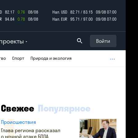
D
82.17
0.76
08/08
Нал. USD
82.71 / 83.15
09/08 07:00
R
94.84
0.78
08/08
Нал. EUR
95.71 / 97.00
09/08 07:00
проекты
Войти
тво
Спорт
Природа и экология
Свежее
Популярное
Происшествия
Глава региона рассказал
о ночной атаке БПЛА