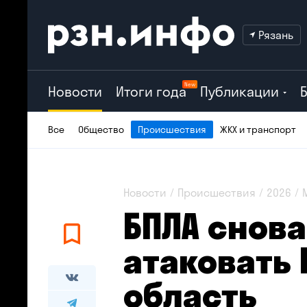
Рязань
New
Новости
Итоги года
Публикации
Все
Общество
Происшествия
ЖКХ и транспорт
Новости
Происшествия
2026
БПЛА снов
атаковать
область