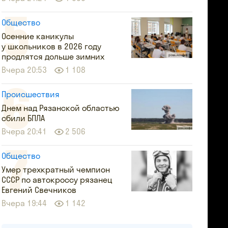
Общество
Осенние каникулы
у школьников в 2026 году
продлятся дольше зимних
Вчера 20:53
1 108
Происшествия
Днем над Рязанской областью
сбили БПЛА
Вчера 20:41
2 506
Общество
Умер трехкратный чемпион
СССР по автокроссу рязанец
Евгений Свечников
Вчера 19:44
1 142