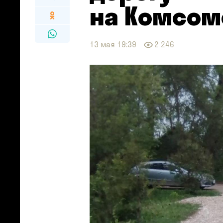
на Комсом
13 мая 19:39
2 246