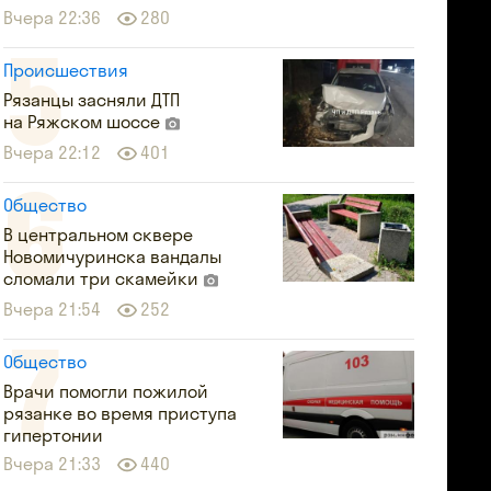
Вчера 22:36
280
Происшествия
Рязанцы засняли ДТП
на Ряжском шоссе
Вчера 22:12
401
Общество
В центральном сквере
Новомичуринска вандалы
сломали три скамейки
Вчера 21:54
252
Общество
Врачи помогли пожилой
рязанке во время приступа
гипертонии
Вчера 21:33
440