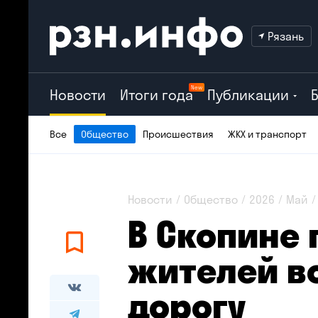
Рязань
New
Новости
Итоги года
Публикации
Все
Общество
Происшествия
ЖКХ и транспорт
Новости
Общество
2026
Май
В Скопине
жителей в
дорогу