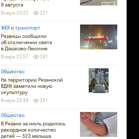
9 августа
Вчера 23:22
221
ЖКХ и транспорт
Рязанцы сообщили
об отключении света
в Дашково-Песочне
Вчера 22:57
281
Общество
На территории Рязанской
ВДНХ заметили новую
скульптуру
Вчера 22:48
281
Общество
В Рязани за июль родилось
рекордное количество
детей — 523 малыша