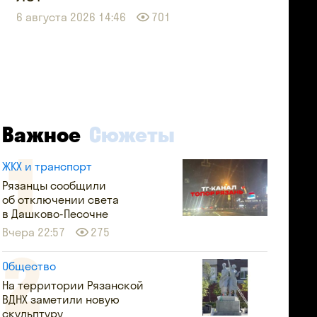
6 августа 2026 14:46
701
Важное
Сюжеты
ЖКХ и транспорт
Рязанцы сообщили
об отключении света
в Дашково-Песочне
Вчера 22:57
275
Общество
На территории Рязанской
ВДНХ заметили новую
скульптуру