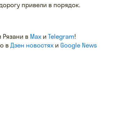
орогу привели в порядок.
 Рязани в
Max
и
Telegram
!
фо в
Дзен новостях
и
Google News