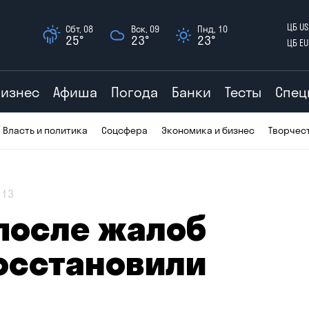
ЦБ US
Сбт, 08
Вск, 09
Пнд, 10
25°
23°
23°
ЦБ EU
Бизнес
Афиша
Погода
Банки
Тесты
Спец
Власть и политика
Соцсфера
Экономика и бизнес
Творчес
13
 после жалоб
осстановили