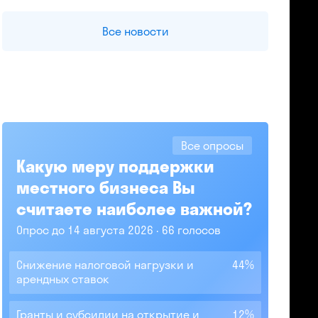
Все новости
Все опросы
Какую меру поддержки
местного бизнеса Вы
считаете наиболее важной?
Опрос до 14 августа 2026
66 голосов
Снижение налоговой нагрузки и
44%
арендных ставок
Гранты и субсидии на открытие и
12%