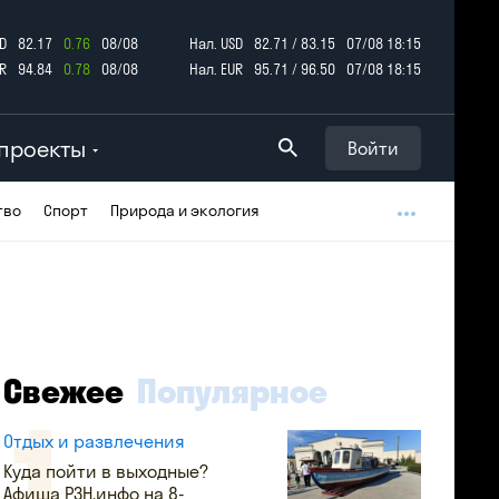
D
82.17
0.76
08/08
Нал. USD
82.71 / 83.15
07/08 18:15
R
94.84
0.78
08/08
Нал. EUR
95.71 / 96.50
07/08 18:15
проекты
Войти
тво
Спорт
Природа и экология
Свежее
Популярное
Отдых и развлечения
Куда пойти в выходные?
Афиша РЗН.инфо на 8-