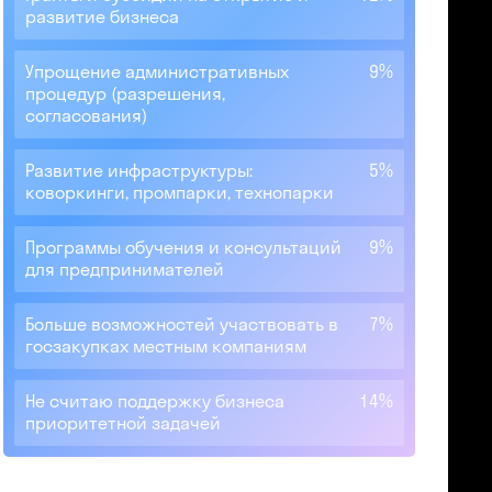
развитие бизнеса
Упрощение административных
9%
процедур (разрешения,
согласования)
Развитие инфраструктуры:
5%
коворкинги, промпарки, технопарки
Программы обучения и консультаций
9%
для предпринимателей
Больше возможностей участвовать в
7%
госзакупках местным компаниям
Не считаю поддержку бизнеса
14%
приоритетной задачей