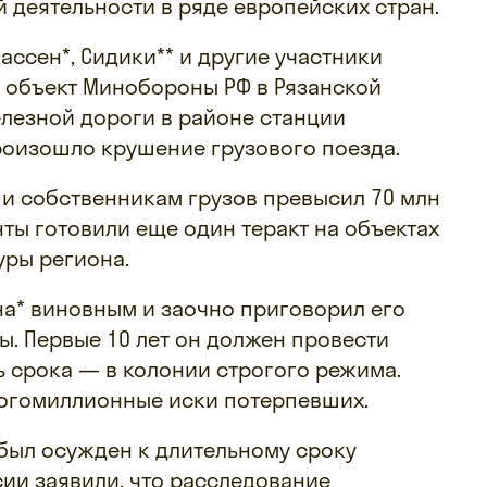
 деятельности в ряде европейских стран.
лассен*, Сидики** и другие участники
а объект Минобороны РФ в Рязанской
елезной дороги в районе станции
произошло крушение грузового поезда.
и собственникам грузов превысил 70 млн
нты готовили еще один теракт на объектах
уры региона.
на* виновным и заочно приговорил его
ы. Первые 10 лет он должен провести
ь срока — в колонии строгого режима.
ногомиллионные иски потерпевших.
 был осужден к длительному сроку
сии заявили, что расследование