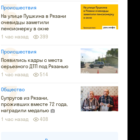
Происшествия
На улице Пушкина в Рязани
очевидцы заметили
пенсионерку в окне
1 час назад
399
Происшествия
Появились кадры с места
серьезного ДТП под Рязанью
1 час назад
514
Общество
Супругов из Рязани,
проживших вместе 72 года,
наградили медалью
1 час назад
408