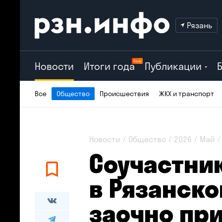
Рязань
New
Новости
Итоги года
Публикации
Все
Общество
Происшествия
ЖКХ и транспорт
Новости
Общество
2026
Май
Соучастни
в Рязанско
заочно пр