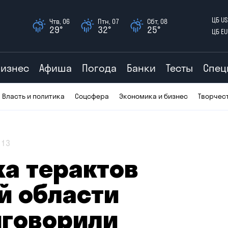
ЦБ US
Чтв, 06
Птн, 07
Сбт, 08
29°
32°
25°
ЦБ EU
Бизнес
Афиша
Погода
Банки
Тесты
Спец
Власть и политика
Соцсфера
Экономика и бизнес
Творчес
13
ка терактов
й области
иговорили