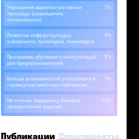
Упрощение административных
7%
процедур (разрешения,
согласования)
Развитие инфраструктуры:
4%
коворкинги, промпарки, технопарки
Программы обучения и консультаций
9%
для предпринимателей
Больше возможностей участвовать в
7%
госзакупках местным компаниям
Не считаю поддержку бизнеса
14%
приоритетной задачей
Публикации
Спецпроекты