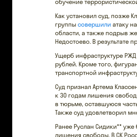
обучение террористической
Как установил суд, позже К
группы
совершили
атаку н
области, а также подрыв ж
Недостоево. В результате 
Ущерб инфраструктуре РЖД 
рублей. Кроме того, фигура
транспортной инфраструкт
Суд признал Артема Классе
к 30 годам лишения свобод
в тюрьме, оставшуюся част
Также суд удовлетворил м
Ранее Руслан Сидики** уже
лишения свободы. В СК Рос