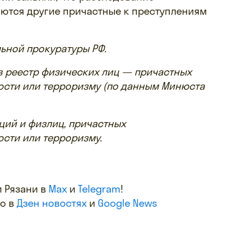
аются другие причастные к преступлениям
льной прокуратуры РФ.
в реестр физических лиц — причастных
ости или терроризму (по данным Минюста
аций и физлиц, причастных
ости или терроризму.
 Рязани в
Max
и
Telegram
!
фо в
Дзен новостях
и
Google News