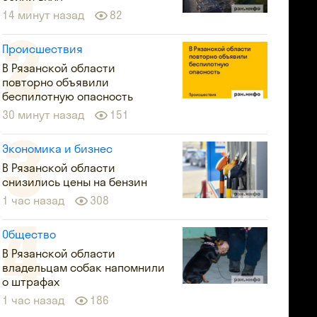
14 минут назад
82
Происшествия
В Рязанской области
повторно объявили
беспилотную опасность
30 минут назад
151
Экономика и бизнес
В Рязанской области
снизились цены на бензин
1 час назад
308
Общество
В Рязанской области
владельцам собак напомнили
о штрафах
1 час назад
186