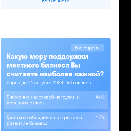
Все новости
Все опросы
Какую меру поддержки
местного бизнеса Вы
считаете наиболее важной?
Опрос до 14 августа 2026
56 голосов
Снижение налоговой нагрузки и
46%
арендных ставок
Гранты и субсидии на открытие и
13%
развитие бизнеса