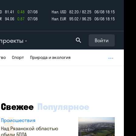
D
81.41
0.48
07/08
Нал. USD
82.20 / 82.25
06/08 18:15
R
94.06
0.87
07/08
Нал. EUR
95.02 / 96.25
06/08 18:15
проекты
Войти
тво
Спорт
Природа и экология
Свежее
Популярное
Происшествия
Над Рязанской областью
сбили БПЛА