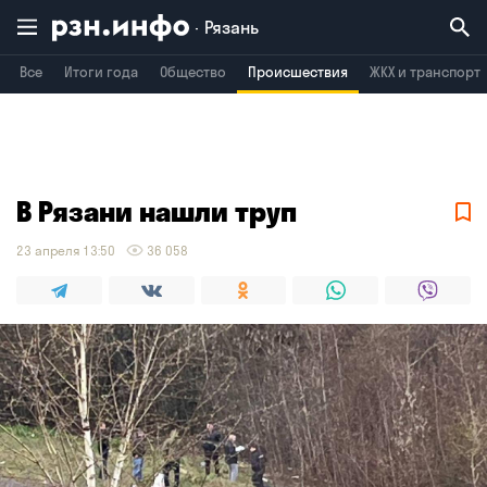
Рязань
Все
Итоги года
Общество
Происшествия
ЖКХ и транспорт
Владимир
Воронеж
Брянск
В Рязани нашли труп
23 апреля 13:50
36 058