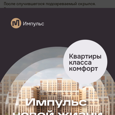
После случившегося подозреваемый скрылся.
В настоящее время сотрудники правоохранительных
органов проводят оперативно-розыскные
мероприятия.
Уголовное дело возбуждено по пп. «а», «в» ч. 2 ст. 105
УК РФ. Ход расследования находится на контроле
прокуратуры Кадомского района.
В СУ СК России по Рязанской области сообщили, что
в настоящее время проводятся следственные
действия, направленные на установление всех
обстоятельств произошедшего.
Позже
стал известен
возможный мотив убийства.
Убийцу
разыскивает
полиция.