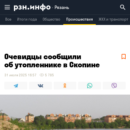
Рязань
Все
Итоги года
Общество
Происшествия
ЖКХ и транспорт
Владимир
Воронеж
Брянск
Очевидцы сообщили
об утопленнике в Скопине
31 июля 2025 16:57
5 785