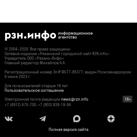
информационное
агентство
© 2004–2026. Все права защищены.
Сетевое издание «Рязанский городской сайт RZN.info»
Учредитель ООО «Рязань-Инфо»
Главный редактор Михайлов А.А.
Регистрационный номер
Эл № ФС77-85377,
выдан Роскомнадзором
6 июня 2023 г.
Для пользователей старше 18 лет
Пользовательское соглашение
Электронная почта редакции
news@rzn.info
18+
+7 (4912) 470-700, +7 (903) 839-19-94
Полная версия сайта