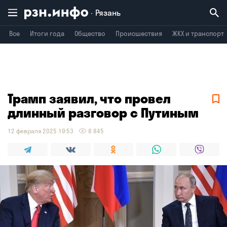
Рязань
Все
Итоги года
Общество
Происшествия
ЖКХ и транспорт
Владимир
Воронеж
Брянск
Трамп заявил, что провел
длинный разговор с Путиным
12 февраля 2025 19:53
8 845