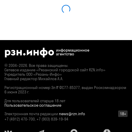
информационное
агентство
© 2004–2026. Все права защищены.
Сетевое издание «Рязанский городской сайт RZN.info»
Учредитель ООО «Рязань-Инфо»
Главный редактор Михайлов А.А.
Регистрационный номер
Эл № ФС77-85377,
выдан Роскомнадзором
6 июня 2023 г.
Для пользователей старше 18 лет
Пользовательское соглашение
Электронная почта редакции
news@rzn.info
18+
+7 (4912) 470-700, +7 (903) 839-19-94