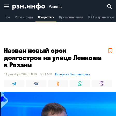
Рязань
Все
Итоги года
Общество
Происшествия
ЖКХ и транспорт
Владимир
Воронеж
Брянск
Назван новый срок
долгостроя на улице Ленкома
в Рязани
11 декабря 2025 18:39
1 531
Катерина Земляницина