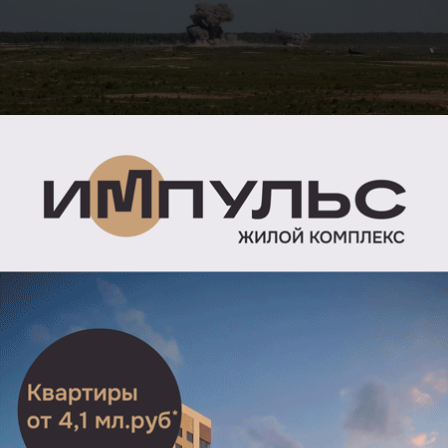
Ночью в небе России сбили 79 украинских
беспилотников. Об этом сообщили в Минобороны
8 ноября.
Отмечается, что в ночь с 7 на 8 ноября дежурными
средствами ПВО перехвачены и уничтожены 79
украинских беспилотных летательных аппаратов
самолетного типа.
36 БПЛА уничтожили над территорией Ростовской
области, 10 — над территорией Брянской области,
девять беспилотников перехватили на территории
Курской области, восемь в Волгоградской области,