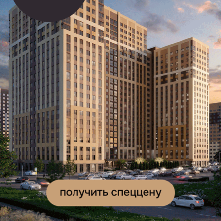
по пять в Республике Крым и Белгородской области,
три в небе над Саратовской областью, а также
по одному в Воронежской, Смоленской и Орловской
областях.
Напомним, в Рязанской области с 20:43
действовала
беспилотная опасность. Ее
отменили
в 7:39 часов.
Ссылки по теме:
Угроза атаки БПЛА объявлена на территории
Рязанской области
В Рязанской области объявили отбой угрозы БПЛА
Подписывайтесь на наш канал в
Telegram
и будьте в
курсе главных новостей