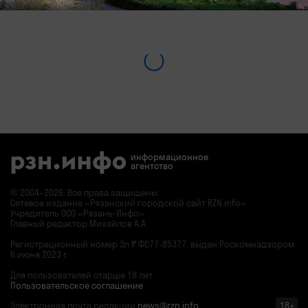
информационное
агентство
© 2004–2026. Все права защищены.
Сетевое издание «Рязанский городской сайт RZN.info»
Учредитель ООО «Рязань-Инфо»
Главный редактор Михайлов А.А.
Регистрационный номер
Эл № ФС77-85377,
выдан Роскомнадзором
6 июня 2023 г.
Для пользователей старше 18 лет
Пользовательское соглашение
Электронная почта редакции
news@rzn.info
18+