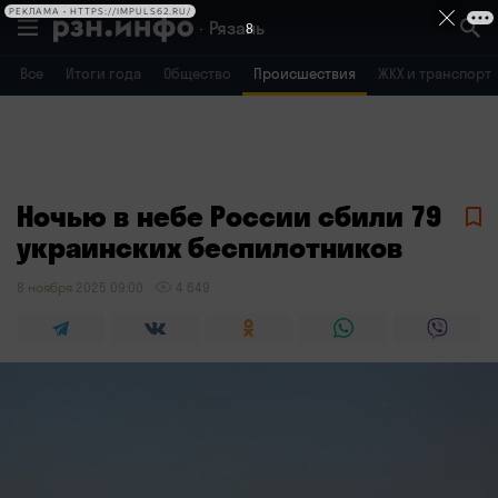
РЕКЛАМА • HTTPS://IMPULS62.RU/
Рязань
8
Все
Итоги года
Общество
Происшествия
ЖКХ и транспорт
Владимир
Воронеж
Брянск
Ночью в небе России сбили 79
украинских беспилотников
8 ноября 2025 09:00
4 649