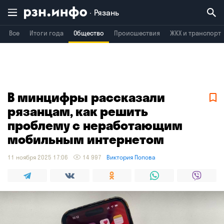
Рязань
Все
Итоги года
Общество
Происшествия
ЖКХ и транспорт
Владимир
Воронеж
Брянск
В минцифры рассказали
рязанцам, как решить
проблему с неработающим
мобильным интернетом
11 ноября 2025 17:06
14 997
Виктория Попова