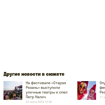
Другие новости в сюжете
На фестивале «Старая
Оп
Рязань» выступили
фе
уличные театры и спел
Ря
Петр Налич
17 
22 июля 2024 12:30