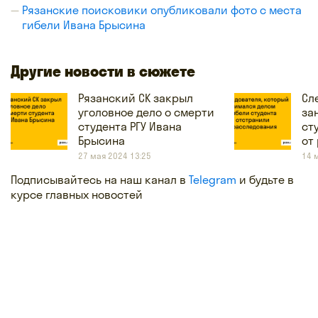
Рязанские поисковики опубликовали фото с места
гибели Ивана Брысина
Другие новости в сюжете
Рязанский СК закрыл
Сл
уголовное дело о смерти
за
студента РГУ Ивана
ст
Брысина
от
27 мая 2024 13:25
14 
Подписывайтесь на наш канал в
Telegram
и будьте в
курсе главных новостей