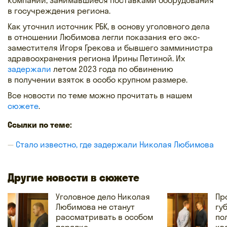
в госучреждения региона.
Как уточнил источник РБК, в основу уголовного дела
в отношении Любимова легли показания его экс-
заместителя Игоря Грекова и бывшего замминистра
здравоохранения региона Ирины Петиной. Их
задержали
летом 2023 года по обвинению
в получении взяток в особо крупном размере.
Все новости по теме можно прочитать в нашем
сюжете
.
Ссылки по теме:
Стало известно, где задержали Николая Любимова
Другие новости в сюжете
Уголовное дело Николая
Пр
Любимова не станут
гу
рассматривать в особом
по
порядке
кв