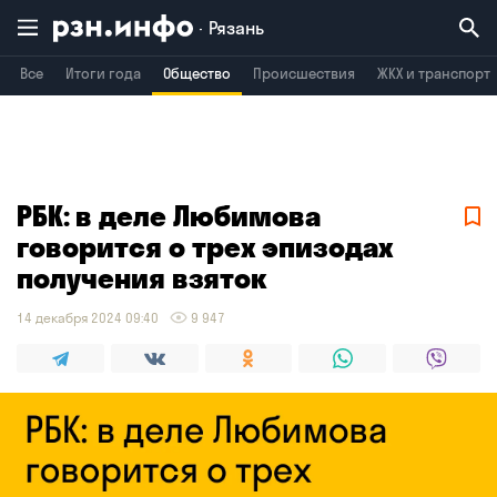
Рязань
Все
Итоги года
Общество
Происшествия
ЖКХ и транспорт
Владимир
Воронеж
Брянск
РБК: в деле Любимова
говорится о трех эпизодах
получения взяток
14 декабря 2024 09:40
9 947