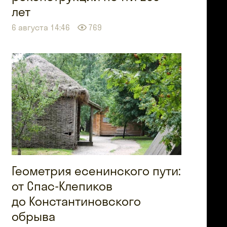
лет
6 августа 14:46
769
Геометрия есенинского пути:
от Спас-Клепиков
до Константиновского
обрыва