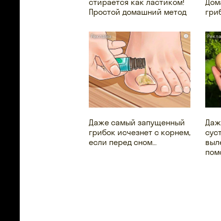
стирается как ластиком!
Дом
Простой домашний метод
гри
i
Даже самый запущенный
Даж
грибок исчезнет с корнем,
сус
если перед сном…
выл
пом