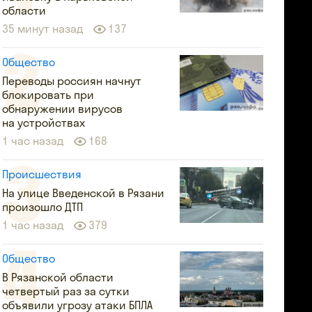
области
35 минут назад
137
Общество
Переводы россиян начнут
блокировать при
обнаружении вирусов
на устройствах
1 час назад
168
Происшествия
На улице Введенской в Рязани
произошло ДТП
1 час назад
379
Общество
В Рязанской области
четвертый раз за сутки
объявили угрозу атаки БПЛА