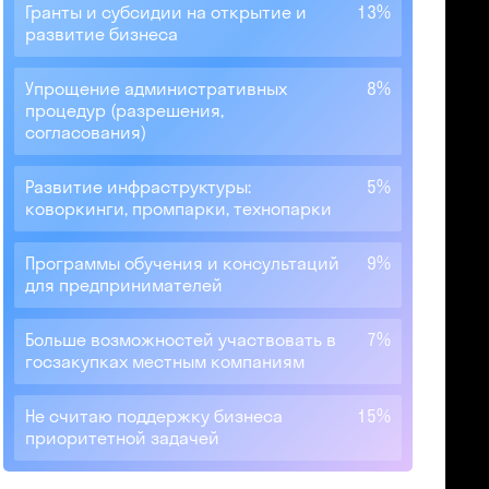
Гранты и субсидии на открытие и
13%
развитие бизнеса
Упрощение административных
8%
процедур (разрешения,
согласования)
Развитие инфраструктуры:
5%
коворкинги, промпарки, технопарки
Программы обучения и консультаций
9%
для предпринимателей
Больше возможностей участвовать в
7%
госзакупках местным компаниям
Не считаю поддержку бизнеса
15%
приоритетной задачей