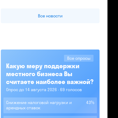
Все новости
Все опросы
Какую меру поддержки
местного бизнеса Вы
считаете наиболее важной?
Опрос до 14 августа 2026
69 голосов
Снижение налоговой нагрузки и
43%
арендных ставок