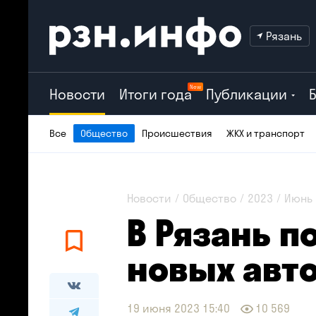
Рязань
New
Новости
Итоги года
Публикации
Все
Общество
Происшествия
ЖКХ и транспорт
Новости
Общество
2023
Июнь
В Рязань п
новых авт
19 июня 2023 15:40
10 569