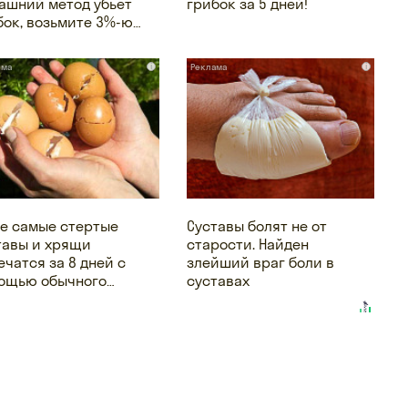
ашний метод убьет
грибок за 5 дней!
бок, возьмите 3%-ю…
i
i
е самые стертые
Суставы болят не от
тавы и хрящи
старости. Найден
ечатся за 8 дней с
злейший враг боли в
ощью обычного…
суставах