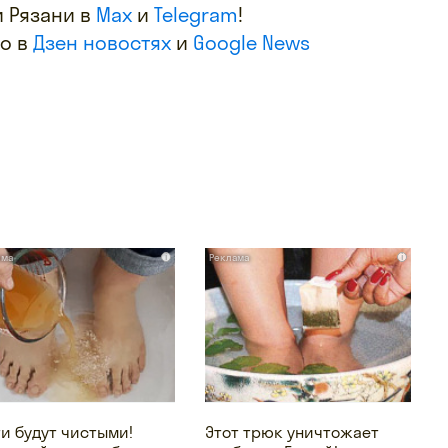
 Рязани в
Max
и
Telegram
!
фо в
Дзен новостях
и
Google News
i
i
ти будут чистыми!
Этот трюк уничтожает