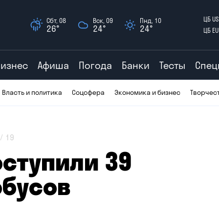
ЦБ US
Сбт, 08
Вск, 09
Пнд, 10
26°
24°
24°
ЦБ EU
Бизнес
Афиша
Погода
Банки
Тесты
Спец
Власть и политика
Соцсфера
Экономика и бизнес
Творчес
19
оступили 39
обусов