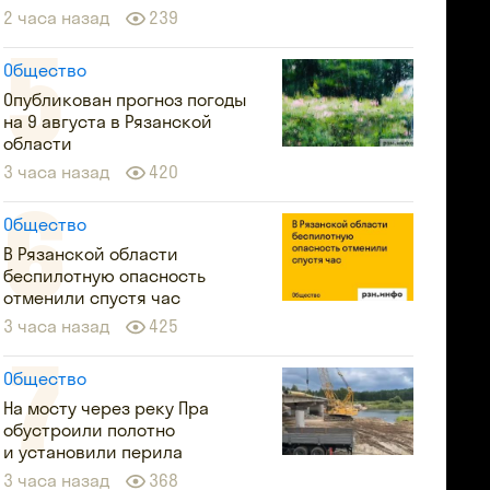
2 часа назад
239
Общество
Опубликован прогноз погоды
на 9 августа в Рязанской
области
3 часа назад
420
Общество
В Рязанской области
беспилотную опасность
отменили спустя час
3 часа назад
425
Общество
На мосту через реку Пра
обустроили полотно
и установили перила
3 часа назад
368