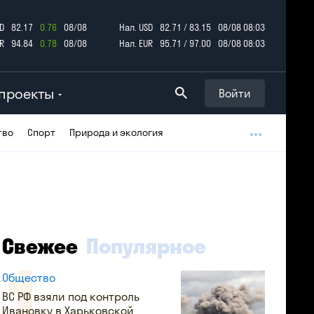
D
82.17
0.76
08/08
Нал. USD
82.71 / 83.15
08/08 08:03
R
94.84
0.78
08/08
Нал. EUR
95.71 / 97.00
08/08 08:03
проекты
Войти
тво
Спорт
Природа и экология
Свежее
Популярное
Общество
ВС РФ взяли под контроль
Ивановку в Харьковской