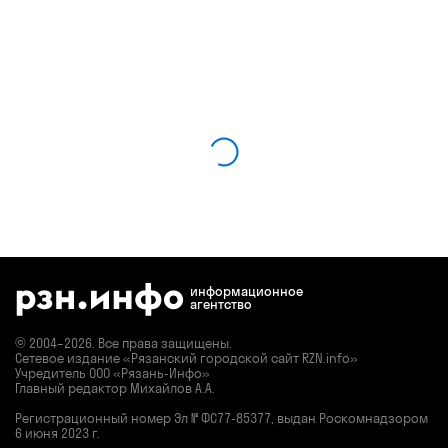
информационное
агентство
© 2004–2026. Все права защищены.
Сетевое издание «Рязанский городской сайт RZN.info»
Учредитель ООО «Рязань-Инфо»
Главный редактор Михайлов А.А.
Регистрационный номер
Эл № ФС77-85377,
выдан Роскомнадзором
6 июня 2023 г.