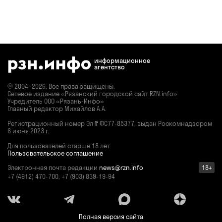
информационное
агентство
© 2004–2026. Все права защищены.
Сетевое издание «Рязанский городской сайт RZN.info»
Учредитель ООО «Рязань-Инфо»
Главный редактор Михайлов А.А.
Регистрационный номер
Эл № ФС77-85377,
выдан Роскомнадзором
6 июня 2023 г.
Для пользователей старше 18 лет
Пользовательское соглашение
Электронная почта редакции
news@rzn.info
18+
+7 (4912) 470-700, +7 (903) 839-19-94
Полная версия сайта