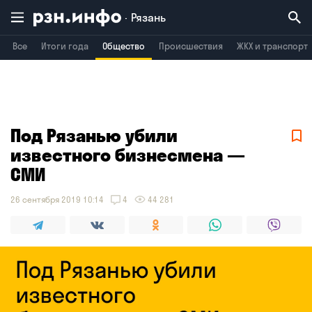
Рязань
Все
Итоги года
Общество
Происшествия
ЖКХ и транспорт
Владимир
Воронеж
Брянск
Под Рязанью убили
известного бизнесмена —
СМИ
26 сентября 2019 10:14
4
44 281