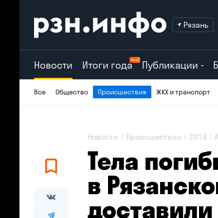
Рязань
New
Новости
Итоги года
Публикации
Все
Общество
Происшествия
ЖКХ и транспорт
Новости
Происшествия
2019
Тела погиб
в Рязанско
доставили