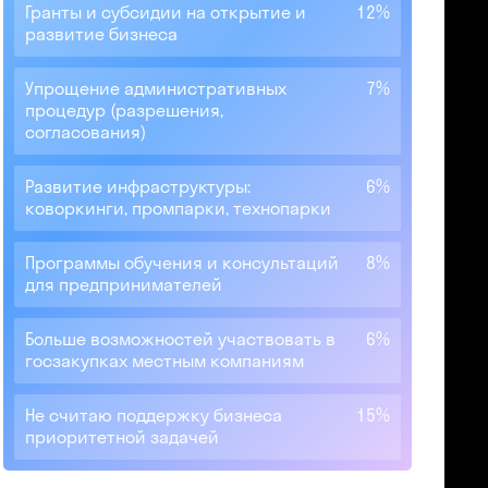
Гранты и субсидии на открытие и
12%
развитие бизнеса
Упрощение административных
7%
процедур (разрешения,
согласования)
Развитие инфраструктуры:
6%
коворкинги, промпарки, технопарки
Программы обучения и консультаций
8%
для предпринимателей
Больше возможностей участвовать в
6%
госзакупках местным компаниям
Не считаю поддержку бизнеса
15%
приоритетной задачей