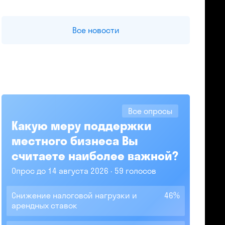
Все новости
Все опросы
Какую меру поддержки
местного бизнеса Вы
считаете наиболее важной?
Опрос до 14 августа 2026
59 голосов
Снижение налоговой нагрузки и
46%
арендных ставок