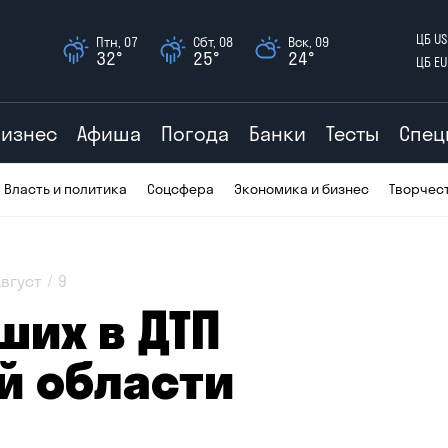
ЦБ US
Птн, 07
Сбт, 08
Вск, 09
32°
25°
24°
ЦБ EU
Бизнес
Афиша
Погода
Банки
Тесты
Спец
Власть и политика
Соцсфера
Экономика и бизнес
Творчес
Август
9
ших в ДТП
й области