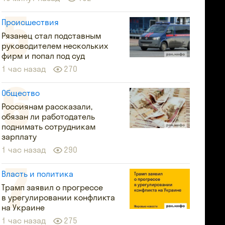
Происшествия
Рязанец стал подставным
руководителем нескольких
фирм и попал под суд
1 час назад
270
Общество
Россиянам рассказали,
обязан ли работодатель
поднимать сотрудникам
зарплату
1 час назад
290
Власть и политика
Трамп заявил о прогрессе
в урегулировании конфликта
на Украине
1 час назад
275