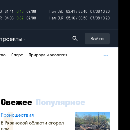
D
81.41
0.48
07/08
Нал. USD
82.41 / 83.40
07/08 10:20
R
94.06
0.87
07/08
Нал. EUR
95.16 / 96.50
07/08 10:20
проекты
Войти
тво
Спорт
Природа и экология
Свежее
Популярное
Происшествия
В Рязанской области сгорел
дом