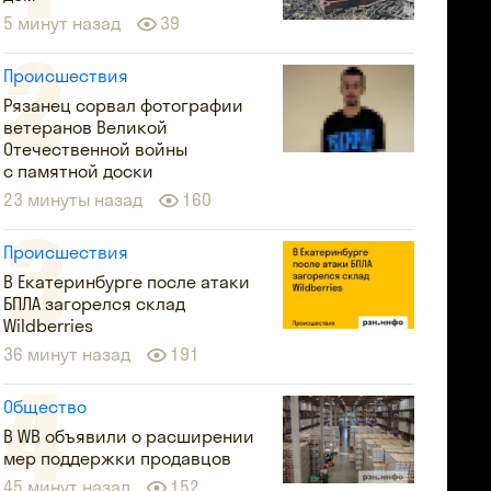
5 минут назад
39
Происшествия
Рязанец сорвал фотографии
ветеранов Великой
Отечественной войны
с памятной доски
23 минуты назад
160
Происшествия
В Екатеринбурге после атаки
БПЛА загорелся склад
Wildberries
36 минут назад
191
Общество
В WB объявили о расширении
мер поддержки продавцов
45 минут назад
152