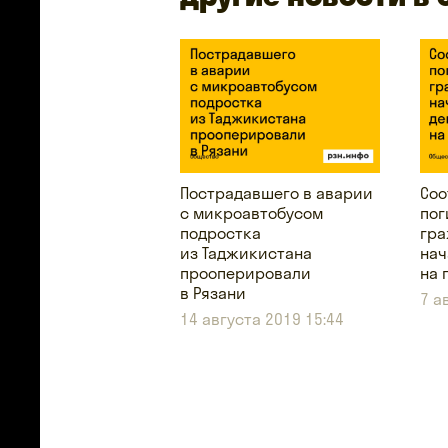
Пострадавшего в аварии
Соо
с микроавтобусом
пог
подростка
гра
из Таджикистана
нач
прооперировали
на 
в Рязани
7 а
14 августа 2019 15:44