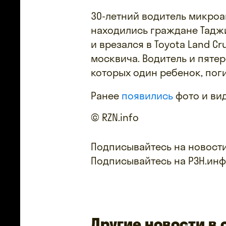
30-летний водитель микроав
находились граждане Таджи
и врезался в Toyota Land C
москвича. Водитель и пяте
которых один ребенок, пог
Ранее
появились
фото и вид
© RZN.info
Подписывайтесь на новости
Подписывайтесь на РЗН.ин
Другие новости в