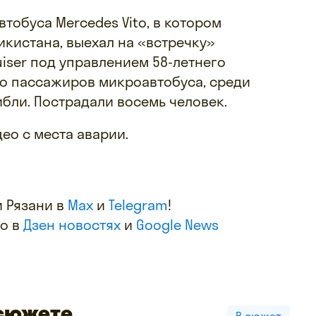
тобуса Mercedes Vito, в котором
кистана, выехал на «встречку»
ruiser под управлением 58-летнего
ро пассажиров микроавтобуса, среди
ибли. Пострадали восемь человек.
ео с места аварии.
 Рязани в
Max
и
Telegram
!
фо в
Дзен новостях
и
Google News
 сюжете
В сюжет