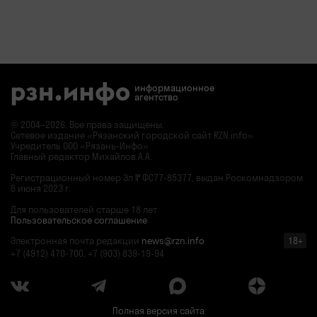
информационное
агентство
© 2004–2026. Все права защищены.
Сетевое издание «Рязанский городской сайт RZN.info»
Учредитель ООО «Рязань-Инфо»
Главный редактор Михайлов А.А.
Регистрационный номер
Эл № ФС77-85377,
выдан Роскомнадзором
6 июня 2023 г.
Для пользователей старше 18 лет
Пользовательское соглашение
Электронная почта редакции
news@rzn.info
18+
+7 (4912) 470-700, +7 (903) 839-19-94
Полная версия сайта