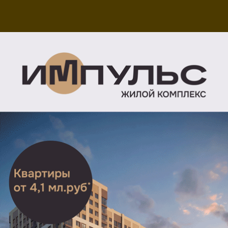
Депутаты приняли
отставку Карабасова
. Решение
приняли в четверг, 30 мая на заседании гордумы.
С 31 мая до результатов конкурса и.о. мэра будет
Елена Сорокина, которая была заместителем
Карабасова.
Сергей Карабасов был и.о. главы администрации
с сентября 2017 года. Отметим, что прямые выборы
мэра проходили в Рязани однажды в 1996 году. Тогда
их выиграл Павел Маматов, который позже попал под
следствие. С 2005 года областной центр отказался
от выборов и стал заключать контракты с главами