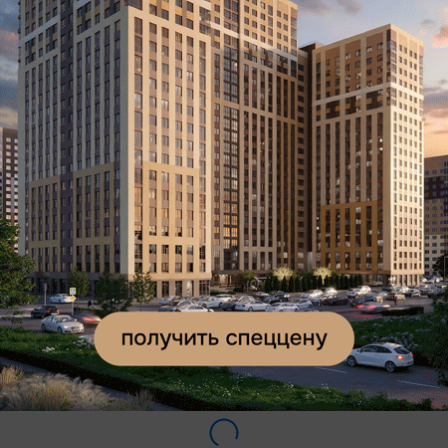
администрации. Напомним, 22 мая на комитете
по развитию местного самоуправления, регламенту
и этике рязанской гордумы депутаты поддержали
идею прямых выборов мэра.
Ссылки по теме:
Карабасов подал в отставку
Подписывайтесь на наш канал в
Telegram
и будьте в
курсе главных новостей