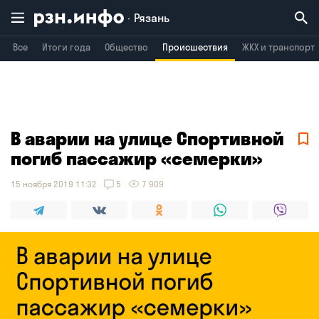
Рязань
Все
Итоги года
Общество
Происшествия
ЖКХ и транспорт
Владимир
Воронеж
Брянск
В аварии на улице Спортивной
погиб пассажир «семерки»
15 ноября 2019 11:32
5
7 909