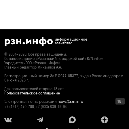
информационное
агентство
© 2004–2026. Все права защищены.
Сетевое издание «Рязанский городской сайт RZN.info»
Учредитель ООО «Рязань-Инфо»
Главный редактор Михайлов А.А.
Регистрационный номер
Эл № ФС77-85377,
выдан Роскомнадзором
6 июня 2023 г.
Для пользователей старше 18 лет
Пользовательское соглашение
Электронная почта редакции
news@rzn.info
18+
+7 (4912) 470-700, +7 (903) 839-19-94