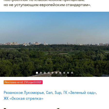
но не уступающим европейским стандартам».
Реклама erid: 2Vtzqw5UQQf
Рязанское Лукоморье
Сап
Sup
ГК «Зеленый сад»
ЖК «Окская стрелка»