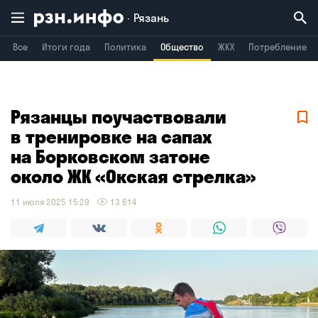
Рязань
Все
Итоги года
Политика
Общество
ЖКХ
Потребление
Владимир
Воронеж
Брянск
Рязанцы поучаствовали
в тренировке на сапах
на Борковском затоне
около ЖК «Окская стрелка»
11 июля 2025 15:29
13 614