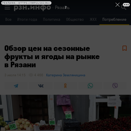
РЕКЛАМА • HTTPS://IMPULS62.RU/
Рязань
6
Все
Итоги года
Политика
Общество
ЖКХ
Потребление
Владимир
Воронеж
Брянск
Обзор цен на сезонные
фрукты и ягоды на рынке
в Рязани
3 июля 14:15
4 466
Катерина Земляницина