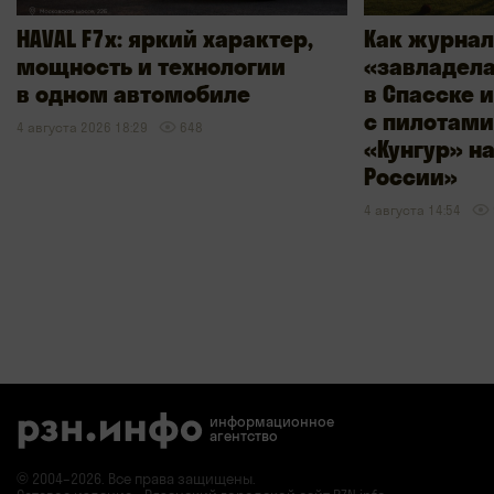
HAVAL F7x: яркий характер,
Как журнал
мощность и технологии
«завладел
в одном автомобиле
в Спасске 
с пилотами
4 августа 2026 18:29
648
«Кунгур» н
России»
4 августа 14:54
информационное
агентство
© 2004–2026. Все права защищены.