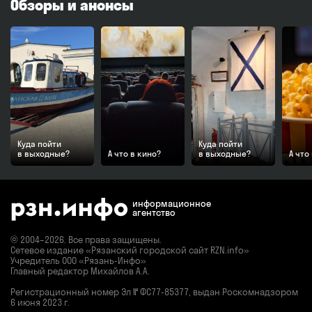
Обзоры и анонсы
Куда пойти
Куда пойти
в выходные?
А что в кино?
в выходные?
А что
информационное
агентство
© 2004–2026. Все права защищены.
Сетевое издание «Рязанский городской сайт RZN.info»
Учредитель ООО «Рязань-Инфо»
Главный редактор Михайлов А.А.
Регистрационный номер
Эл № ФС77-85377,
выдан Роскомнадзором
6 июня 2023 г.