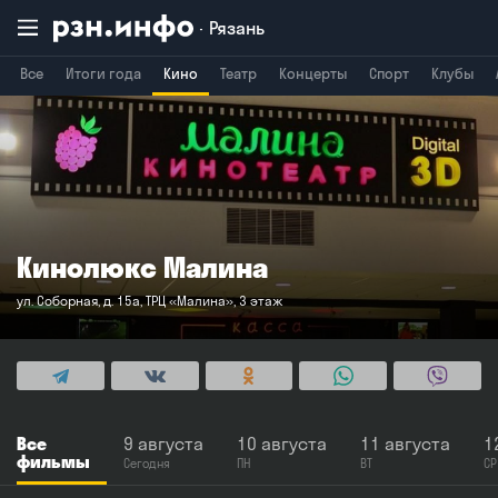
Рязань
Все
Итоги года
Кино
Театр
Концерты
Спорт
Клубы
Владимир
Воронеж
Брянск
Кинолюкс Малина
ул. Соборная, д. 15а, ТРЦ «Малина», 3 этаж
Все
9 августа
10 августа
11 августа
1
фильмы
Сегодня
ПН
ВТ
СР