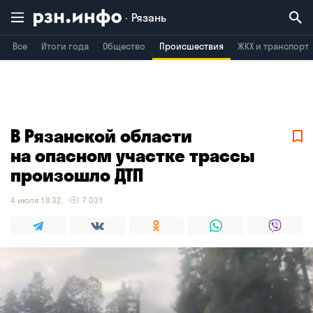
Рязань
Все
Итоги года
Общество
Происшествия
ЖКХ и транспорт
Владимир
Воронеж
Брянск
В Рязанской области
на опасном участке трассы
произошло ДТП
4 июля 18:32
7 031