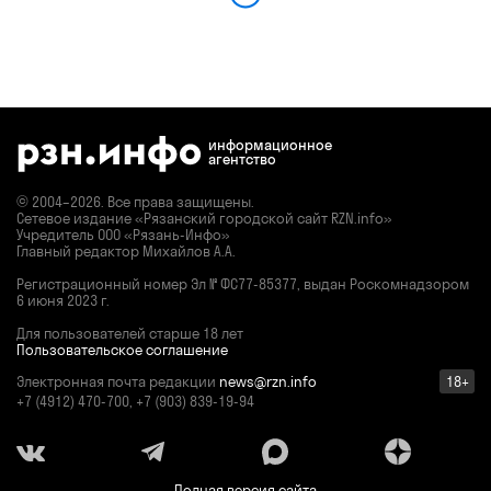
информационное
агентство
© 2004–2026. Все права защищены.
Сетевое издание «Рязанский городской сайт RZN.info»
Учредитель ООО «Рязань-Инфо»
Главный редактор Михайлов А.А.
Регистрационный номер
Эл № ФС77-85377,
выдан Роскомнадзором
6 июня 2023 г.
Для пользователей старше 18 лет
Пользовательское соглашение
Электронная почта редакции
news@rzn.info
18+
+7 (4912) 470-700, +7 (903) 839-19-94
Полная версия сайта