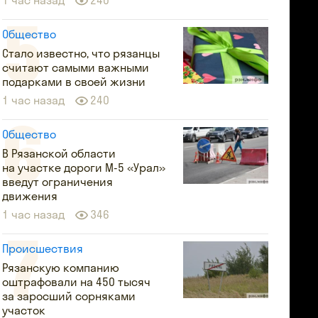
1 час назад
240
Общество
Стало известно, что рязанцы
считают самыми важными
подарками в своей жизни
1 час назад
240
Общество
В Рязанской области
на участке дороги М-5 «Урал»
введут ограничения
движения
1 час назад
346
Происшествия
Рязанскую компанию
оштрафовали на 450 тысяч
за заросший сорняками
участок