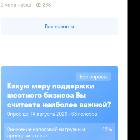
2 часа назад
288
Все новости
Все опросы
Какую меру поддержки
местного бизнеса Вы
считаете наиболее важной?
Опрос до 14 августа 2026
63 голосов
Снижение налоговой нагрузки и
45%
арендных ставок