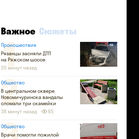
Важное
Сюжеты
Происшествия
Рязанцы засняли ДТП
на Ряжском шоссе
20 минут назад
Общество
В центральном сквере
Новомичуринска вандалы
сломали три скамейки
38 минут назад
65
Общество
Врачи помогли пожилой