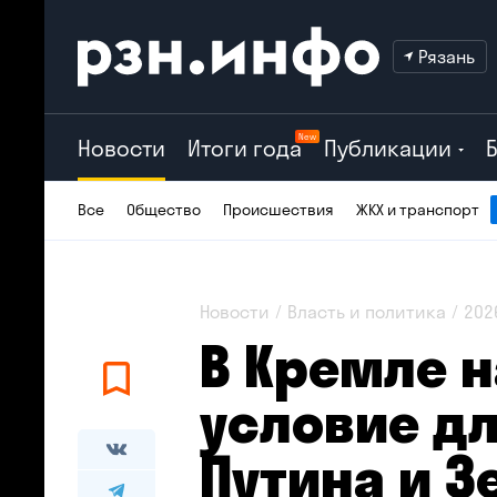
Рязань
New
Новости
Итоги года
Публикации
Все
Общество
Происшествия
ЖКХ и транспорт
Новости
Власть и политика
202
В Кремле 
условие дл
Путина и З