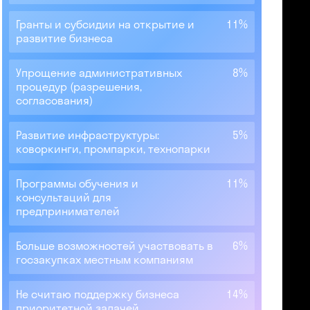
Гранты и субсидии на открытие и
11%
развитие бизнеса
Упрощение административных
8%
процедур (разрешения,
согласования)
Развитие инфраструктуры:
5%
коворкинги, промпарки, технопарки
Программы обучения и
11%
консультаций для
предпринимателей
Больше возможностей участвовать в
6%
госзакупках местным компаниям
Не считаю поддержку бизнеса
14%
приоритетной задачей