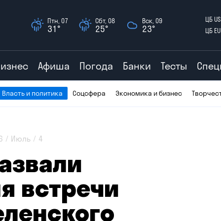
ЦБ US
Птн, 07
Сбт, 08
Вск, 09
31°
25°
23°
ЦБ EU
Бизнес
Афиша
Погода
Банки
Тесты
Спец
Власть и политика
Соцсфера
Экономика и бизнес
Творчес
6
Июль
4
назвали
я встречи
еленского