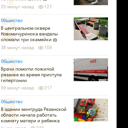
20 минут назад
127
Общество
В центральном сквере
Новомичуринска вандалы
сломали три скамейки
38 минут назад
104
Общество
Врачи помогли пожилой
рязанке во время приступа
гипертонии
59 минут назад
217
Общество
В здании минтруда Рязанской
области начала работать
комнату матери и ребенка