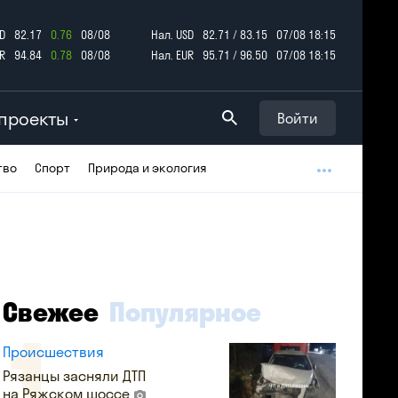
D
82.17
0.76
08/08
Нал. USD
82.71 / 83.15
07/08 18:15
R
94.84
0.78
08/08
Нал. EUR
95.71 / 96.50
07/08 18:15
проекты
Войти
тво
Спорт
Природа и экология
Свежее
Популярное
Происшествия
Рязанцы засняли ДТП
на Ряжском шоссе