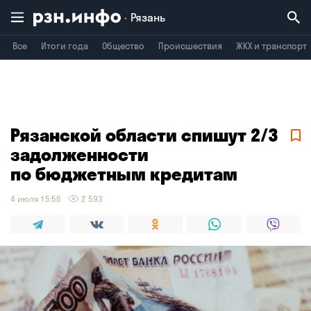
Рязань
Все
Итоги года
Общество
Происшествия
ЖКХ и транспорт
Владимир
Воронеж
Брянск
Рязанской области спишут 2/3
задолженности
по бюджетным кредитам
4 июля 15:56
2 593