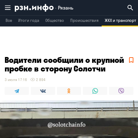
Рязань
Все
Итоги года
Общество
Происшествия
ЖКХ и транспорт
Владимир
Воронеж
Брянск
Водители сообщили о крупной
пробке в сторону Солотчи
3 июля 17:16
2 894