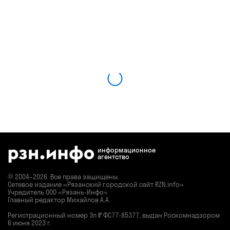
информационное
агентство
© 2004–2026. Все права защищены.
Сетевое издание «Рязанский городской сайт RZN.info»
Учредитель ООО «Рязань-Инфо»
Главный редактор Михайлов А.А.
Регистрационный номер
Эл № ФС77-85377,
выдан Роскомнадзором
6 июня 2023 г.