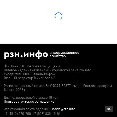
информационное
агентство
© 2004–2026. Все права защищены.
Сетевое издание «Рязанский городской сайт RZN.info»
Учредитель ООО «Рязань-Инфо»
Главный редактор Михайлов А.А.
Регистрационный номер
Эл № ФС77-85377,
выдан Роскомнадзором
6 июня 2023 г.
Для пользователей старше 18 лет
Пользовательское соглашение
Электронная почта редакции
news@rzn.info
18+
+7 (4912) 470-700, +7 (903) 839-19-94