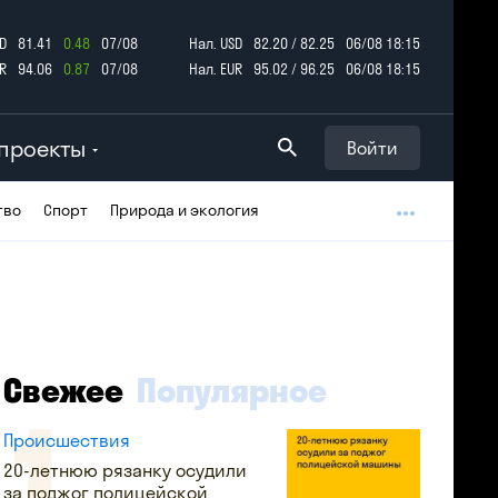
D
81.41
0.48
07/08
Нал. USD
82.20 / 82.25
06/08 18:15
R
94.06
0.87
07/08
Нал. EUR
95.02 / 96.25
06/08 18:15
проекты
Войти
тво
Спорт
Природа и экология
Свежее
Популярное
Происшествия
20-летнюю рязанку осудили
за поджог полицейской