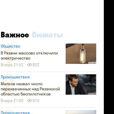
Важное
Сюжеты
Общество
В Рязани массово отключили
электричество
Вчера 21:52
822
Происшествия
Малков назвал число
перехваченных над Рязанской
областью беспилотников
Вчера 21:00
910
Происшествия