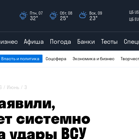
ЦБ US
Птн, 07
Сбт, 08
Вск, 09
32°
25°
23°
ЦБ EU
Бизнес
Афиша
Погода
Банки
Тесты
Спец
Власть и политика
Соцсфера
Экономика и бизнес
Творчес
6
Июнь
3
аявили,
ет системно
а удары ВСУ