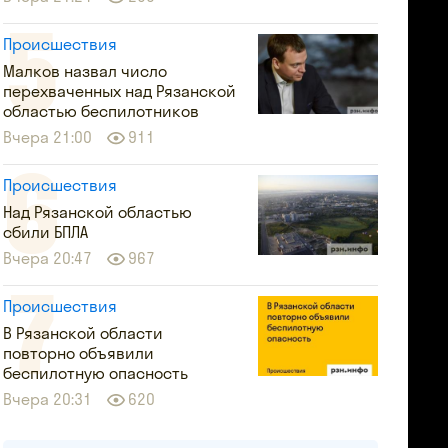
Происшествия
Малков назвал число
перехваченных над Рязанской
областью беспилотников
Вчера 21:00
911
Происшествия
Над Рязанской областью
сбили БПЛА
Вчера 20:47
967
Происшествия
В Рязанской области
повторно объявили
беспилотную опасность
Вчера 20:31
620