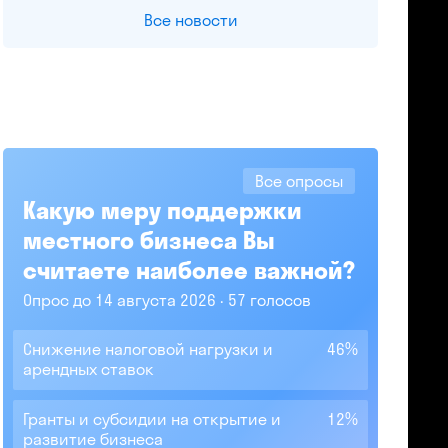
Все новости
Все опросы
Какую меру поддержки
местного бизнеса Вы
считаете наиболее важной?
Опрос до 14 августа 2026
57 голосов
Снижение налоговой нагрузки и
46%
арендных ставок
Гранты и субсидии на открытие и
12%
развитие бизнеса