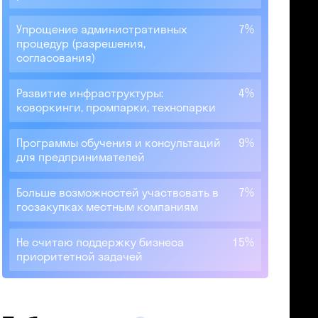
Упрощение административных
7%
процедур (разрешения,
согласования)
Развитие инфраструктуры:
4%
коворкинги, промпарки, технопарки
Программы обучения и консультаций
9%
для предпринимателей
Больше возможностей участвовать в
7%
госзакупках местным компаниям
Не считаю поддержку бизнеса
15%
приоритетной задачей