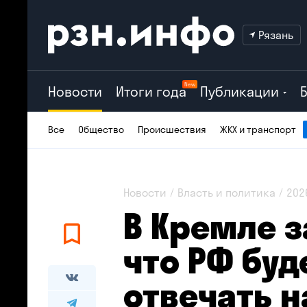
Рязань
New
Новости
Итоги года
Публикации
Все
Общество
Происшествия
ЖКХ и транспорт
Новости
Власть и политика
202
В Кремле з
что РФ буд
отвечать н