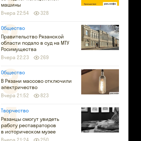
машины
Вчера 22:54
328
Общество
Правительство Рязанской
области подало в суд на МТУ
Росимущества
Вчера 22:23
269
Общество
В Рязани массово отключили
электричество
Вчера 21:52
823
Творчество
Рязанцы смогут увидеть
работу реставраторов
в историческом музее
Вчера 21:24
250