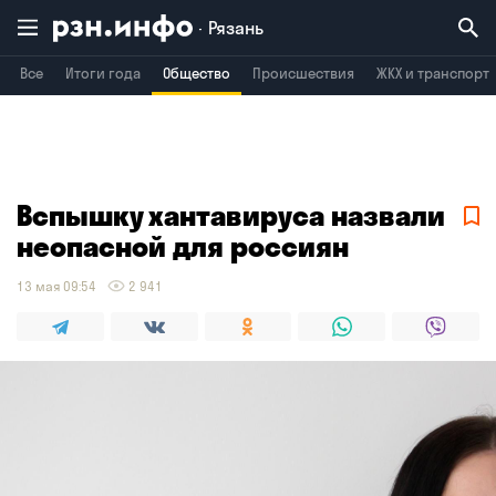
Рязань
Все
Итоги года
Общество
Происшествия
ЖКХ и транспорт
Владимир
Воронеж
Брянск
Вспышку хантавируса назвали
неопасной для россиян
13 мая 09:54
2 941