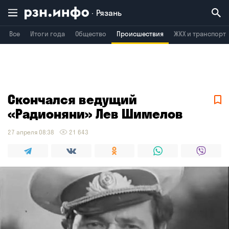
Рязань
Все
Итоги года
Общество
Происшествия
ЖКХ и транспорт
Владимир
Воронеж
Брянск
Скончался ведущий
«Радионяни» Лев Шимелов
27 апреля 08:38
21 643