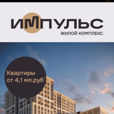
В ночь и утро понедельника, 27 апреля, Солнце
выдало две мощные вспышки класса М, сообщила
Лаборатория солнечной астрономии Института
космических исследований (ИКИ) РАН.
Первую вспышку зарегистрировали в 1:57
по московскому времени с силой М6.0, а вторая —
в 9:45 с силой М1.0. Обе вспышки достигли пятого
уровня мощности из семи возможных.
В последние 48 часов индекс солнечной активности
остается высоким и составляет 7,9 балла из десяти.