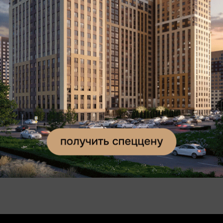
Кроме того, с полуночи понедельника Солнце
произвело 14 обычных вспышек класса С, что также
свидетельствует о повышенной активности звезды.
Подписывайтесь на наш канал в
Telegram
и будьте в
курсе главных новостей