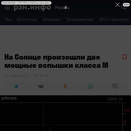
РЕКЛАМА • HTTPS://IMPULS62.RU/
Рязань
8
Все
Итоги года
Общество
Происшествия
ЖКХ и транспорт
Владимир
Воронеж
Брянск
На Солнце произошли две
мощные вспышки класса М
27 апреля 14:11
4 189