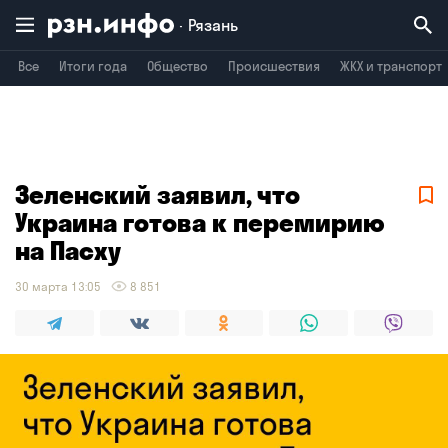
Рязань
Все
Итоги года
Общество
Происшествия
ЖКХ и транспорт
Владимир
Воронеж
Брянск
Зеленский заявил, что
Украина готова к перемирию
на Пасху
30 марта 13:05
8 851