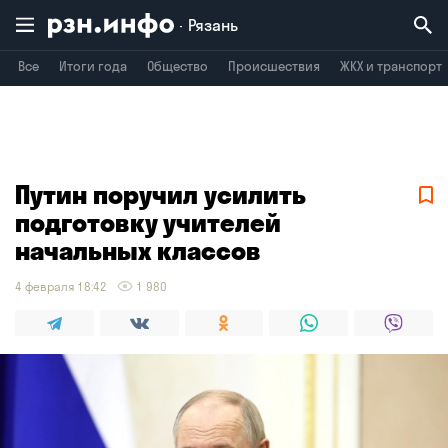
Рязань
Все
Итоги года
Общество
Происшествия
ЖКХ и транспорт
Владимир
Воронеж
Брянск
Путин поручил усилить
подготовку учителей
начальных классов
4 февраля 18:42
1 980