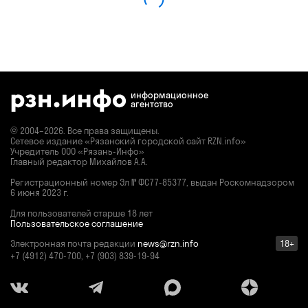
информационное
агентство
© 2004–2026. Все права защищены.
Сетевое издание «Рязанский городской сайт RZN.info»
Учредитель ООО «Рязань-Инфо»
Главный редактор Михайлов А.А.
Регистрационный номер
Эл № ФС77-85377,
выдан Роскомнадзором
6 июня 2023 г.
Для пользователей старше 18 лет
Пользовательское соглашение
Электронная почта редакции
news@rzn.info
18+
+7 (4912) 470-700, +7 (903) 839-19-94