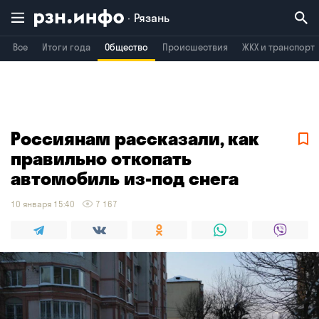
Рязань
Все
Итоги года
Общество
Происшествия
ЖКХ и транспорт
Владимир
Воронеж
Брянск
Россиянам рассказали, как
правильно откопать
автомобиль из-под снега
10 января 15:40
7 167