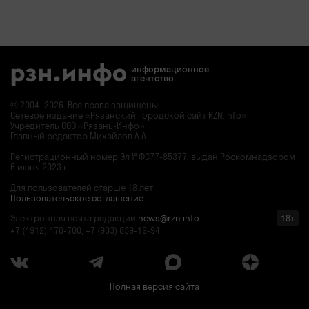
информационное
агентство
© 2004–2026. Все права защищены.
Сетевое издание «Рязанский городской сайт RZN.info»
Учредитель ООО «Рязань-Инфо»
Главный редактор Михайлов А.А.
Регистрационный номер
Эл № ФС77-85377,
выдан Роскомнадзором
6 июня 2023 г.
Для пользователей старше 18 лет
Пользовательское соглашение
Электронная почта редакции
news@rzn.info
18+
+7 (4912) 470-700, +7 (903) 839-19-94
Полная версия сайта