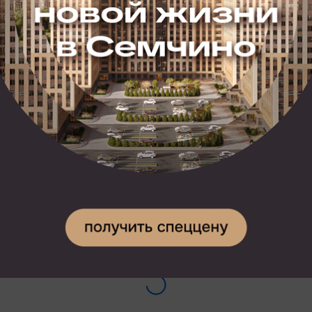
мертворождения, в последнее десятилетие темпы
этого прогресса замедлились», — подчеркивается
в статье.
Отмечается, что глобальное потепление влияет
и на то, что растет количество детей, появившихся
на свет с низким весом и врожденными патологиями.
Подписывайтесь на наш канал в
Telegram
и будьте в
курсе главных новостей