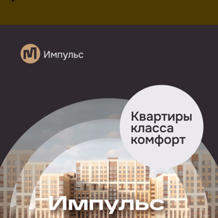
Изменения климата снижают рождаемость. Об этом
пишет
РБК
со ссылкой на исследования ученых.
По данным издания, из-за аномальных изменений
климата к 2040 году каждый шестой ребенок будет
иметь врожденные патологии.
«Потепление климата плохо влияет на беременных
и новорожденных. Эта тенденция наблюдается
в разных странах и, по прогнозам, со временем
только усилится. Хотя в мире становится меньше
матерей, умирающих во время родов, а также
снижается смертность младенцев и случаев