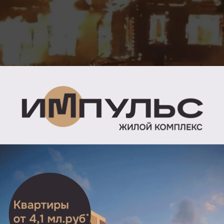
В заброшенной рязанской школе произошел пожар.
Об этом сообщила пресс-служба ГУ МЧС по региону.
Речь идет о заброшенной школе, которая находится
на улице Ленина в селе Польное Ялтуново Шацкого
района. Информация о пожаре в здании поступила
в 22:07. Открытое горение ликвидировали в 23:20.
На месте работали 20 человек, 11 единиц техники.
Пострадавших нет.
Видео и фото: группа «ШАЦК 18+" в «ВК»