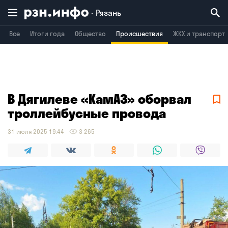
Рязань
Все
Итоги года
Общество
Происшествия
ЖКХ и транспорт
Владимир
Воронеж
Брянск
В Дягилеве «КамАЗ» оборвал
троллейбусные провода
31 июля 2025 19:44
3 265